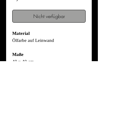
Nicht verfügbar
Material
Ölfarbe auf Leinwand
Maße
40 x 40 cm
Entstehungsjahr
2024
seliniger@gmail.com
@seliniger
©
1999 - 2025
ART OF SELIN IGER