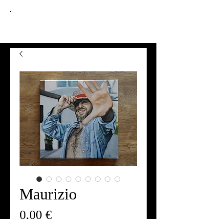
ART OF
SELIN IGER
Maurizio
Preis
0,00 €