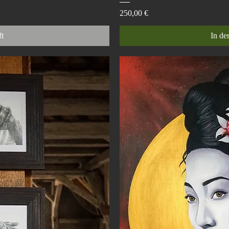
Preis
250,00 €
t
In de