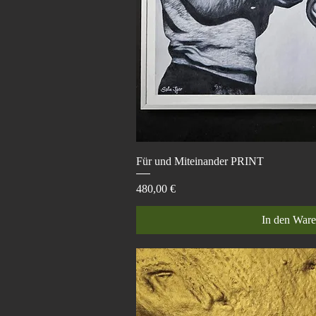
Schnellans
Für und Miteinander PRINT
Preis
480,00 €
In den War