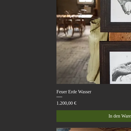
Schnellans
Feuer Erde Wasser
Preis
1.200,00 €
In den War