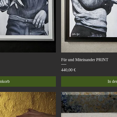
icht
Sch
Für und Miteinander PRINT
Preis
440,00 €
enkorb
In de