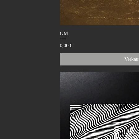
Schnellans
OM
Preis
0,00 €
Verkauf