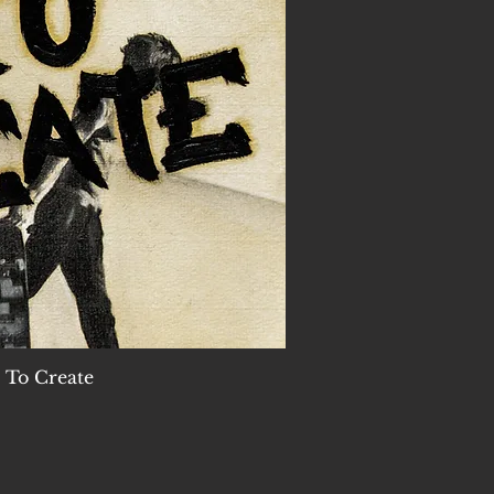
 To Create
nellansicht