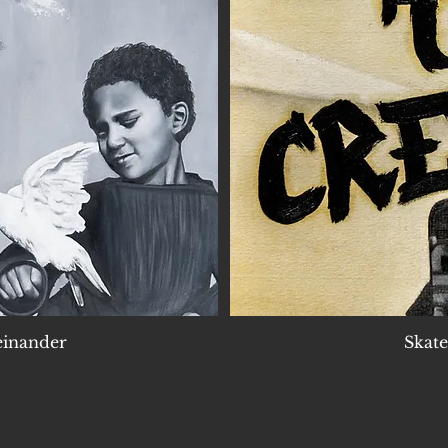
einander
Skate
icht
Sch